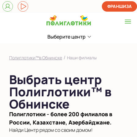
ФРАНШИЗА
Выберите центр
Выберите центр
Показать на карте
/
Полиглотики™в Обнинске
Наши филиалы
Выбрать другой город
Выбрать центр
Полиглотики™ в
Обнинске
Полиглотики - более 200 филиалов в
России, Казахстане, Азербайджане.
Найди Центр рядом со своим домом!