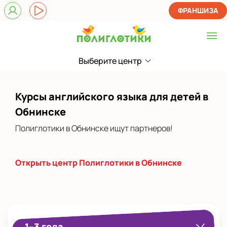
ФРАНШИЗА
Выберите центр
Выберите центр
Показать на карте
Курсы английского языка для детей в
Выбрать другой город
Обнинске
Полиглотики в Обнинске ищут партнеров!
Открыть центр Полиглотики в Обнинске
1–3 года